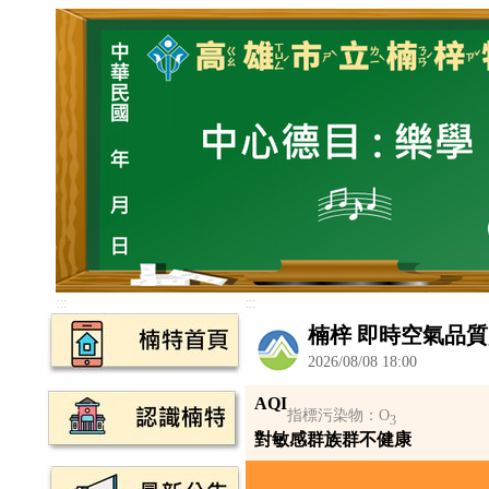
:::
:::