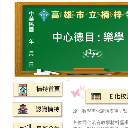
:::
:::
原「教學需求請購表單」暫
各位同仁若有教學材料需