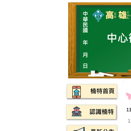
:::
:::
1