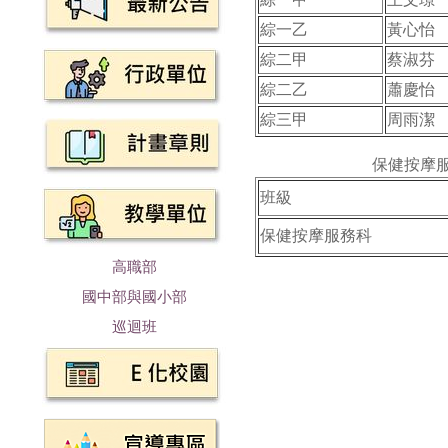
綜一乙
黃心怡
綜二甲
蔡淑芬
綜二乙
蕭慶怡
綜三甲
周雨潔
保健按摩
班級
保健按摩服務科
高職部
國中部與國小部
巡迴班