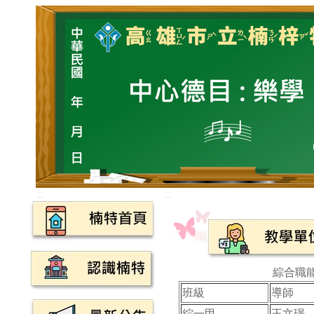
:::
:::
綜合職
班級
導師
綜一甲
王文璟