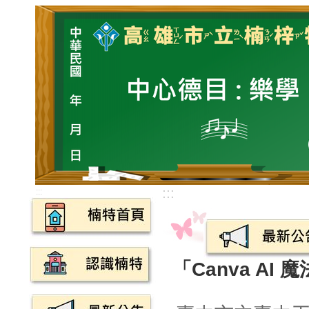
:::
:::
「Canva A